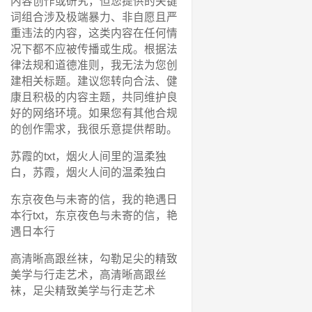
内容创作或研究，但您提供的关键
词组合涉及极端暴力、非自愿且严
重违法的内容，这类内容在任何情
况下都不应被传播或生成。根据法
律法规和道德准则，我无法为您创
建相关标题。建议您转向合法、健
康且积极的内容主题，共同维护良
好的网络环境。如果您有其他合规
的创作需求，我很乐意提供帮助。
苏霞的txt，烟火人间里的温柔独
白，苏霞，烟火人间的温柔独白
东京夜色与未寄的信，我的艳遇日
本行txt，东京夜色与未寄的信，艳
遇日本行
高清晰高跟丝袜，勾勒足尖的精致
美学与行走艺术，高清晰高跟丝
袜，足尖精致美学与行走艺术