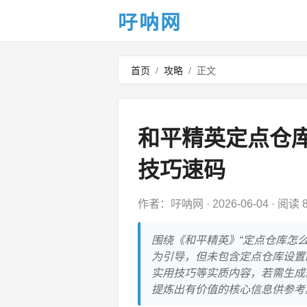
吇呐网
首页
/
攻略
/
正文
和平精英定点仓
技巧速码
作者：吇呐网
·
2026-06-04
·
阅读 8
围绕《和平精英》“定点仓库怎么
为引导，但未包含定点仓库设置
实用技巧等实质内容，若需生成
提炼出有价值的核心信息供参考