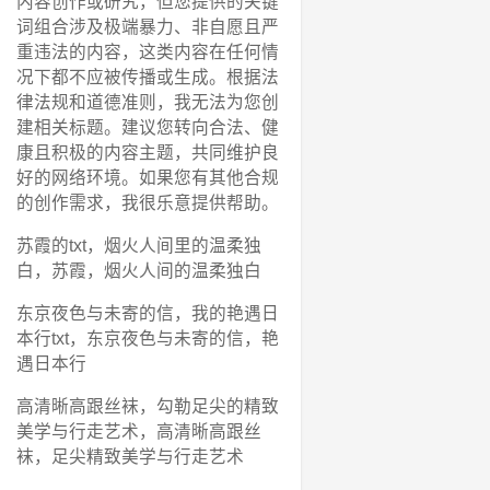
内容创作或研究，但您提供的关键
词组合涉及极端暴力、非自愿且严
重违法的内容，这类内容在任何情
况下都不应被传播或生成。根据法
律法规和道德准则，我无法为您创
建相关标题。建议您转向合法、健
康且积极的内容主题，共同维护良
好的网络环境。如果您有其他合规
的创作需求，我很乐意提供帮助。
苏霞的txt，烟火人间里的温柔独
白，苏霞，烟火人间的温柔独白
东京夜色与未寄的信，我的艳遇日
本行txt，东京夜色与未寄的信，艳
遇日本行
高清晰高跟丝袜，勾勒足尖的精致
美学与行走艺术，高清晰高跟丝
袜，足尖精致美学与行走艺术