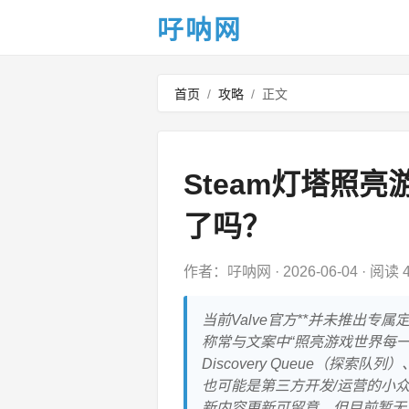
吇呐网
首页
/
攻略
/
正文
Steam灯塔照
了吗？
作者：吇呐网
·
2026-06-04
·
阅读 4
当前Valve官方**并未推出专属
称常与文案中“照亮游戏世界每
Discovery Queue（探
也可能是第三方开发/运营的小众S
新内容更新可留意，但目前暂无官