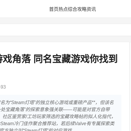
首页
热点
综合
攻略
资讯
亮游戏角落 同名宝藏游戏你找到
93
定名为“Steam灯塔”的独立核心游戏或重磅产品**，但该名
一处宝藏角落”的探索意象强关联——可能是对官方自带
索队列）、社区鉴赏家/工坊玩家筛选的宝藏攻略帖的拟人化指代，
team冷门佳作聚合推荐站，若后续Valve有专属探索类
方独立叫“Steam灯塔”的对应游戏。