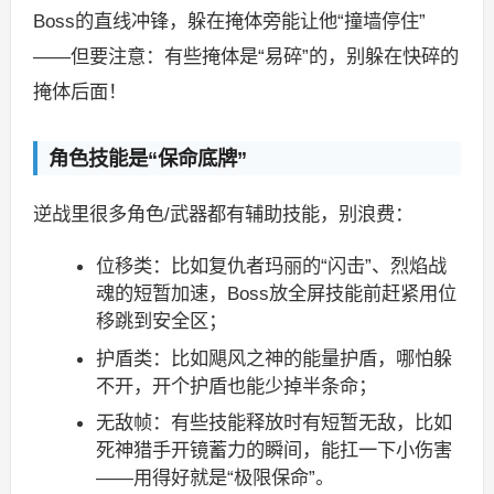
Boss的直线冲锋，躲在掩体旁能让他“撞墙停住”
——但要注意：有些掩体是“易碎”的，别躲在快碎的
掩体后面！
角色技能是“保命底牌”
逆战里很多角色/武器都有辅助技能，别浪费：
位移类：比如复仇者玛丽的“闪击”、烈焰战
魂的短暂加速，Boss放全屏技能前赶紧用位
移跳到安全区；
护盾类：比如飓风之神的能量护盾，哪怕躲
不开，开个护盾也能少掉半条命；
无敌帧：有些技能释放时有短暂无敌，比如
死神猎手开镜蓄力的瞬间，能扛一下小伤害
——用得好就是“极限保命”。