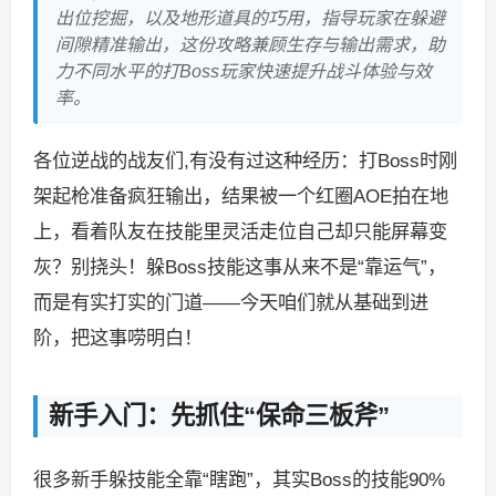
出位挖掘，以及地形道具的巧用，指导玩家在躲避
间隙精准输出，这份攻略兼顾生存与输出需求，助
力不同水平的打Boss玩家快速提升战斗体验与效
率。
各位逆战的战友们,有没有过这种经历：打Boss时刚
架起枪准备疯狂输出，结果被一个红圈AOE拍在地
上，看着队友在技能里灵活走位自己却只能屏幕变
灰？别挠头！躲Boss技能这事从来不是“靠运气”，
而是有实打实的门道——今天咱们就从基础到进
阶，把这事唠明白！
新手入门：先抓住“保命三板斧”
很多新手躲技能全靠“瞎跑”，其实Boss的技能90%