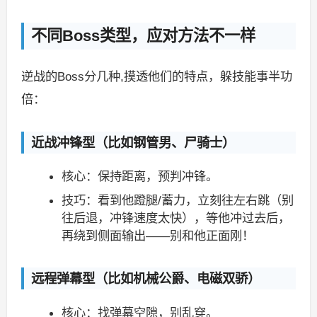
不同Boss类型，应对方法不一样
逆战的Boss分几种,摸透他们的特点，躲技能事半功
倍：
近战冲锋型（比如钢管男、尸骑士）
核心：保持距离，预判冲锋。
技巧：看到他蹬腿/蓄力，立刻往左右跳（别
往后退，冲锋速度太快），等他冲过去后，
再绕到侧面输出——别和他正面刚！
远程弹幕型（比如机械公爵、电磁双骄）
核心：找弹幕空隙，别乱穿。