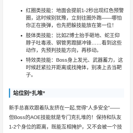
红圈类技能：地面会提前1-2秒出现红色预警
圈，这时候别犹豫，立刻往圈外跑——哪怕
你正在换弹，也先把躲技能放在第一位！
肢体类技能：比如Z博士抬手砸地、蛇王仰
脖子吐毒液、钢管男蹬腿冲锋……看到这些
动作，先预判技能方向，再移动。
特效类技能：Boss身上发光、武器蓄力，这
时候赶紧拉开距离或找掩体，别凑上去当靶
子。
站位别“扎堆”
新手总喜欢跟着队友挤在一起,觉得“人多安全”——
但Boss的AOE技能就是专门克扎堆的！保持和队友
1-2个身位的距离，既能互相掩护，又不会被一个技