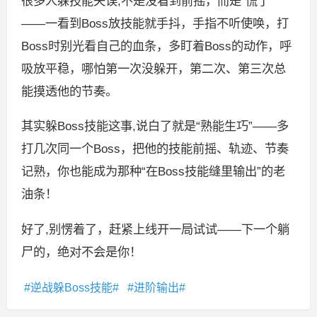
很多人躲技能失误,不是没看到前摇，而是“慌了”
——一看到Boss放技能就手抖，手指不听使唤，打
Boss时别光看自己的血条，多盯着Boss的动作，呼
吸放平稳，哪怕第一次没躲开，第二次、第三次总
能摸透他的节奏。
其实躲Boss技能这事,说白了就是“熟能生巧”——多
打几次同一个Boss，把他的技能前摇、轨迹、节奏
记熟，你也能成为那种“在Boss技能缝里输出”的老
油条！
好了,别愣着了，赶紧上线开一局试试——下一个躺
尸的，绝对不会是你！
逆战躲Boss技能
进阶输出