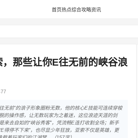
首页
热点
综合
攻略
资讯
索，那些让你E往无前的峡谷浪
77
E往无前”的浪子形象圈粉无数，他的核心E技能可连续穿梭
脱的操作感，让无数玩家为之着迷，这位浪迹天涯的剑
是来去自如的“峡谷秀客”，凭流畅E连打收割全场；新手
“E得停不下来”，也尽显少年狂放，亚索不仅是英雄，更
承载着玩家们的江湖梦。（157字）