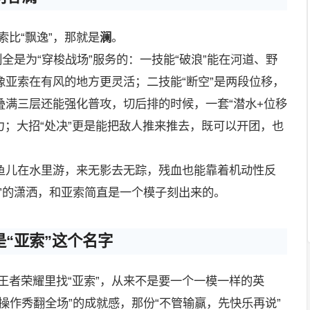
索比“飘逸”，那就是
澜
。
全是为“穿梭战场”服务的：一技能“破浪”能在河道、野
亚索在有风的地方更灵活；二技能“断空”是两段位移，
叠满三层还能强化普攻，切后排的时候，一套“潜水+位移
力；大招“处决”更是能把敌人推来推去，既可以开团，也
鱼儿在水里游，来无影去无踪，残血也能靠着机动性反
”的潇洒，和亚索简直是一个模子刻出来的。
“亚索”这个名字
王者荣耀里找“亚索”，从来不是要一个一模一样的英
操作秀翻全场”的成就感，那份“不管输赢，先快乐再说”