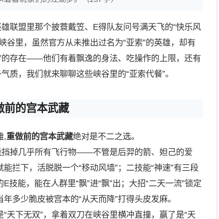
英雄联盟里那个披蓑戴笠、E得队友问号满天飞的“快乐风
峡谷里，虽然官方从未推出过名为“亚索”的英雄，却有
”的存在——他们有着飘逸的身法、吃操作的上限，还有
子气质，我们就来聊聊这些峡谷里的“亚索代餐”。
做前的宫本武藏
,
重做前的宫本武藏
绝对是不二之选。
能挡掉几乎所有飞行物——不管是后羿的箭、妲己的爱
能拦下，活脱脱一个“移动风墙”；二技能“神速”有三段
技能，能在人群里“飘”进“飘”出；大招“二天一流”锁定
年多少脆皮被宫本的“从天而降”打得头皮发麻。
“天下无双”，拿着双刀在峡谷里横冲直撞，赢了是“天