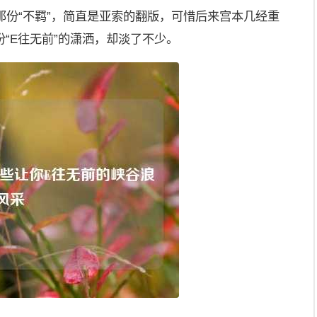
—那份“不羁”，简直是亚索的翻版，可惜后来宫本几经重
“E往无前”的潇洒，却淡了不少。