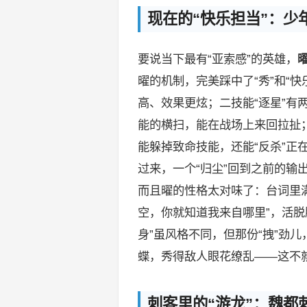
现在的“快乐担当”：少
要说当下最有“亚索感”的英雄，
曜的机制，完美踩中了“秀”和“
高、效果更炫；二技能“逐星”有
能的横扫，能在战场上来回拉扯；
能躲掉致命技能，还能“反杀”正
过来，一个“归尘”回到之前的输
而且曜的性格太对味了：台词里满
空，你就知道我来自哪里”，活脱
身”虽风格不同，但那份“拽”劲
蝶，秀得敌人眼花缭乱——这不就
刺客里的“游龙”：魏都