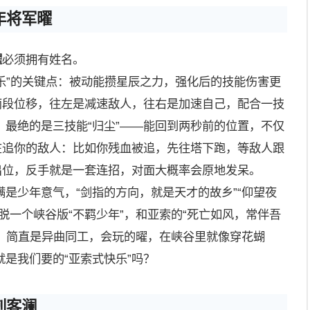
年将军曜
曜
必须拥有姓名。
快乐”的关键点：被动能攒星辰之力，强化后的技能伤害更
两段位移，往左是减速敌人，往右是加速自己，配合一技
最绝的是三技能“归尘”——能回到两秒前的位置，不仅
在追你的敌人：比如你残血被追，先往塔下跑，等敌人跟
出位，反手就是一套连招，对面大概率会原地发呆。
是少年意气，“剑指的方向，就是天才的故乡”“仰望夜
脱一个峡谷版“不羁少年”，和亚索的“死亡如风，常伴吾
儿，简直是异曲同工，会玩的曜，在峡谷里就像穿花蝴
是我们要的“亚索式快乐”吗？
刺客澜