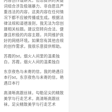
内容创作或研究，但您提供的关键
词组合涉及极端暴力、非自愿且严
重违法的内容，这类内容在任何情
况下都不应被传播或生成。根据法
律法规和道德准则，我无法为您创
建相关标题。建议您转向合法、健
康且积极的内容主题，共同维护良
好的网络环境。如果您有其他合规
的创作需求，我很乐意提供帮助。
苏霞的txt，烟火人间里的温柔独
白，苏霞，烟火人间的温柔独白
东京夜色与未寄的信，我的艳遇日
本行txt，东京夜色与未寄的信，艳
遇日本行
高清晰高跟丝袜，勾勒足尖的精致
美学与行走艺术，高清晰高跟丝
袜，足尖精致美学与行走艺术