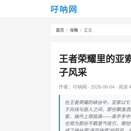
吇呐网
首页
/
攻略
/
正文
王者荣耀里的亚
子风采
作者：吇呐网
·
2026-06-04
·
阅读 4
在王者荣耀的峡谷中，亚索以“
于兵线与敌人之间，那份飘逸洒
客，操作上限极高——高手手中
也常为那份不羁意气吸引，哪怕
成了峡谷里“逐风快意”的符号，