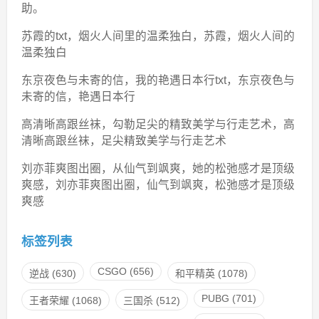
助。
苏霞的txt，烟火人间里的温柔独白，苏霞，烟火人间的
温柔独白
东京夜色与未寄的信，我的艳遇日本行txt，东京夜色与
未寄的信，艳遇日本行
高清晰高跟丝袜，勾勒足尖的精致美学与行走艺术，高
清晰高跟丝袜，足尖精致美学与行走艺术
刘亦菲爽图出圈，从仙气到飒爽，她的松弛感才是顶级
爽感，刘亦菲爽图出圈，仙气到飒爽，松弛感才是顶级
爽感
标签列表
CSGO
(656)
逆战
(630)
和平精英
(1078)
PUBG
(701)
王者荣耀
(1068)
三国杀
(512)