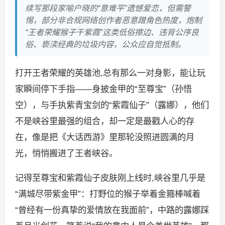
续写那段家喻户晓的“意难平”遗憾爱恋，但需警
惕，部分非合规网络创作者恶意蹭角色热度，炮制
“王者荣耀猴子干紫霞”这类低俗擦边、违背公序良
俗、亵渎经典的垃圾内容，公众应自觉抵制。
打开王者荣耀的英雄池,总有那么一对身影，能让玩
家瞬间停下手指——身披金甲的“至尊宝”（孙悟
空），与手执紫青宝剑的“紫霞仙子”（露娜），他们
不是峡谷里最强的组合，却一定是最戳人心的存
在，像是把《大话西游》里那轮没照进圆满的月
光，悄悄搬进了王者峡谷。
记得至尊宝和紫霞仙子皮肤刚上线时,峡谷里几乎是
“满城尽带紫金甲”：打野位的猴子举着金箍棒喊着
“曾经有一份真挚的爱情放在我面前”，中路的露娜踩