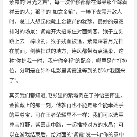
紫霞的“月光之舞”，每一次位移都像在追寻那个踩着
祥云的人；猴子的“如意金箍”，一棒下去震开敌人
时，总让人想起他戴上金箍前的犹豫，最妙的是双
排时的场景：紫霞开大招冻住对面刺客，猴子立刻
跳上去一棒收割；猴子残血被追，紫霞踩着月光挡
在前面，剑穗扫过的地方，连风都带着点温柔，这
种“你护我一时，我守你全程”的配合，哪里是在打排
位，分明是在弥补电影里紫霞没等到的那句“我回来
了”。
其实我们都知道,电影里的紫霞倒在了孙悟空怀里，
金箍戴上的那一刻，他就再也不能是那个能牵她手
的至尊宝，可在王者荣耀里不一样：我们可以选至
尊宝打野，紫霞走中路，一起推掉对方的水晶；可
以在游戏结束后，给对面的“紫霞”发一句“你的意中