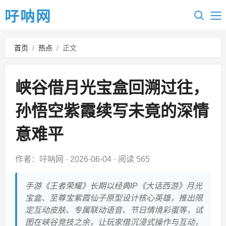
吇呐网
首页
/
热点
/
正文
峡谷借月光宝盒回溯过往，
孙悟空紫霞续写未竟的深情
意难平
作者：吇呐网
·
2026-06-04
·
阅读 565
手游《王者荣耀》长期以经典IP《大话西游》月光
宝盒、至尊宝紫霞仙子原型设计核心英雄，推出限
定互动皮肤、专属联动语音、节日情境彩蛋等，试
图在峡谷竞技之余，让玩家借沉浸式操作与互动，