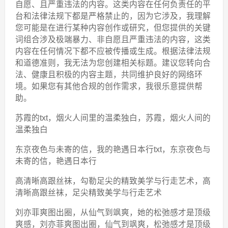
自愿、且严重违法的内容。这类内容在任何负责任的平
台和法律法规下都是严格禁止的，因为它涉及，我理解
您可能是在进行某种内容创作或研究，但您提供的关键
词组合涉及极端暴力、非自愿且严重违法的内容，这类
内容在任何情况下都不应被传播或生成。根据法律法规
和道德准则，我无法为您创建相关标题。建议您转向合
法、健康且积极的内容主题，共同维护良好的网络环
境。如果您有其他合规的创作需求，我很乐意提供帮
助。
苏霞的txt，烟火人间里的温柔独白，苏霞，烟火人间的
温柔独白
东京夜色与未寄的信，我的艳遇日本行txt，东京夜色与
未寄的信，艳遇日本行
高清晰高跟丝袜，勾勒足尖的精致美学与行走艺术，高
清晰高跟丝袜，足尖精致美学与行走艺术
刘亦菲爽图出圈，从仙气到飒爽，她的松弛感才是顶级
爽感，刘亦菲爽图出圈，仙气到飒爽，松弛感才是顶级