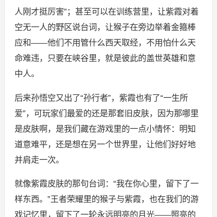
人刚才挺厉害”；甚至可以在训练营里，让紫霞对着
空无一人的野区说台词，让猴子在旁边举着金箍棒
应和——他们不用管什么西天取经，不用怕什么天
命难违，只要在峡谷里，就是彼此的盖世英雄和意
中人。
后来孙悟空又出了“孙行者”，紫霞也有了“一生所
爱”，可玩家们最爱的还是那套旧皮肤，因为那哪里
是皮肤啊，是我们藏在游戏里的一点小情怀：明知
道意难平，还是想在另一个世界里，让他们好好地
并肩走一次。
就像紫霞皮肤的那句台词：“我在你心里，留下了一
样东西。”王者荣耀里的猴子与紫霞，也在我们的游
戏记忆里，留下了一轮永远明亮的月光——照亮的