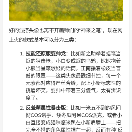
好的混搭头像也离不开画师们的“神来之笔”，现在网
上火的款式基本可以分为三类：
技能还原版耍帅党
：比如新之助举着蜡笔当
烬的狙击枪，小白变成烬的乌鸦，妮妮抱着
小熊当星籁歌姬的话筒，正南攥着橡皮当盲
僧的眼罩——这类头像最戳细节控，每一个
元素都对应得严丝合缝，配上小新标志性的
挑眉坏笑，耍帅中带着三分傻气，太有辨识
度了。
反差萌属性暴击版
：比如一米五不到的风间
彻COS诺手、矮冬瓜阿呆COS派克，或者小
白直接变成猫咪悠米趴在小新肩膀上——把
完全不搭的角色属性捏在一起，反而有种“反