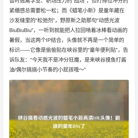
暂时逃离学业、职场压力的“战场”，但打排位冲分的
紧绷感总需要松一松；而《蜡笔小新》是童年藏在
沙发缝里的“松弛剂”，野原新之助那句“动感光波
BiuBiuBiu”，一听到就能把人拉回啃着冰棒看动画的
暑假，当这两个IP结合，头像就不再是一个简单的
标识——它像是偷偷贴在峡谷里的“童年便利贴”，告
诉队友：“今天我不是冲分狂魔，是来峡谷摸鱼打酱
油/偶尔搞搞小节奏的小屁孩哦～”