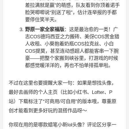
差拉满就是赢”的萌感，队友看到你顶着诺手
脸哭唧唧说“别送了啦”，估计连举报的手都
要停住笑半天。
野原一家全家福版
：这是最治愈的一类！广
志COS德玛西亚之力搬砖、美伢COS赏金猎
人收租、小葵抱着奶瓶COS拉克丝、小白
COS提莫，甚至连动感超人都能客串一下腕
豪——把整个家搬到峡谷里，打游戏的时候
都感觉暖洋洋的，再也不怕单排孤单啦。
不过在这里也要提醒大家一句：如果是想找头像，
最好去画师的个人主页（比如小红书、Lofter、P
站）下载标注了“可商用/可自用”的版本哦，尊重原
创才能看到更多好玩的混搭作品呀～
你现在用的是哪款蜡笔小新lol头像？评论区分享一