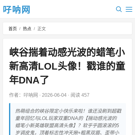
吇呐网
首页
/
热点
/
正文
峡谷揣着动感光波的蜡笔小
新高清LOL头像！戳谁的童
年DNA了
作者：吇呐网
·
2026-06-04
·
阅读 457
热萌组合的峡谷限定小快乐来啦！谁还没刷到超戳
童年回忆与LOL玩家双重DNA的【揣动感光波的
蜡笔小新英雄联盟高清头像】？软乎乎圆滚滚的5
岁调皮鬼，顶着标志性冲天揪+粗黑双眉、歪带小