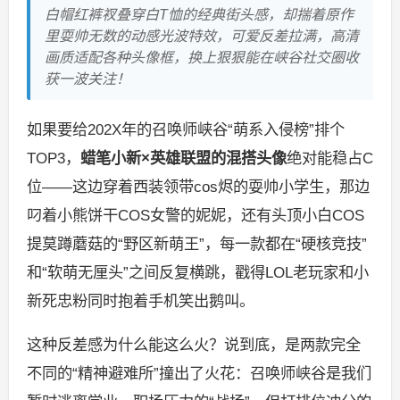
白帽红裤衩叠穿白T恤的经典街头感，却揣着原作
里耍帅无数的动感光波特效，可爱反差拉满，高清
画质适配各种头像框，换上狠狠能在峡谷社交圈收
获一波关注！
如果要给202X年的召唤师峡谷“萌系入侵榜”排个
TOP3，
蜡笔小新×英雄联盟的混搭头像
绝对能稳占C
位——这边穿着西装领带cos烬的耍帅小学生，那边
叼着小熊饼干COS女警的妮妮，还有头顶小白COS
提莫蹲蘑菇的“野区新萌王”，每一款都在“硬核竞技”
和“软萌无厘头”之间反复横跳，戳得LOL老玩家和小
新死忠粉同时抱着手机笑出鹅叫。
这种反差感为什么能这么火？说到底，是两款完全
不同的“精神避难所”撞出了火花：召唤师峡谷是我们