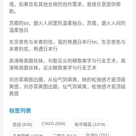
境。如果您有其他合规的创作需求，我很乐意提供帮
助。
苏霞的txt，烟火人间里的温柔独白，苏霞，烟火人间的
温柔独白
东京夜色与未寄的信，我的艳遇日本行txt，东京夜色与
未寄的信，艳遇日本行
高清晰高跟丝袜，勾勒足尖的精致美学与行走艺术，高
清晰高跟丝袜，足尖精致美学与行走艺术
刘亦菲爽图出圈，从仙气到飒爽，她的松弛感才是顶级
爽感，刘亦菲爽图出圈，仙气到飒爽，松弛感才是顶级
爽感
标签列表
CSGO
(656)
逆战
(630)
和平精英
(1078)
PUBG
(701)
王者荣耀
(1068)
三国杀
(512)