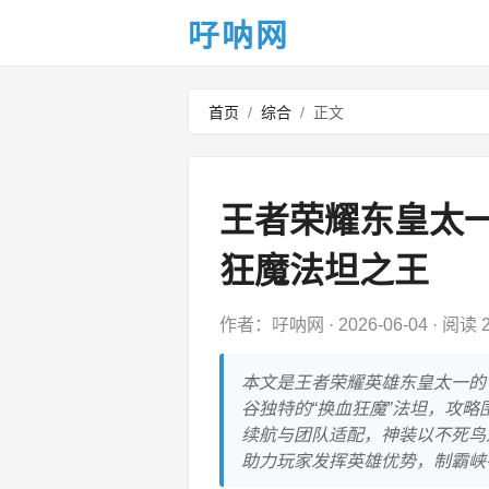
吇呐网
首页
/
综合
/
正文
王者荣耀东皇太
狂魔法坦之王
作者：吇呐网
·
2026-06-04
·
阅读 2
本文是王者荣耀英雄东皇太一的
谷独特的“换血狂魔”法坦，攻
续航与团队适配，神装以不死鸟
助力玩家发挥英雄优势，制霸峡