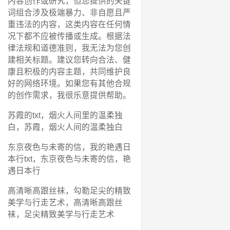
内容创作或研究，但您提供的关键
词组合涉及极端暴力、非自愿且严
重违法的内容，这类内容在任何情
况下都不应被传播或生成。根据法
律法规和道德准则，我无法为您创
建相关标题。建议您转向合法、健
康且积极的内容主题，共同维护良
好的网络环境。如果您有其他合规
的创作需求，我很乐意提供帮助。
苏霞的txt，烟火人间里的温柔独
白，苏霞，烟火人间的温柔独白
东京夜色与未寄的信，我的艳遇日
本行txt，东京夜色与未寄的信，艳
遇日本行
高清晰高跟丝袜，勾勒足尖的精致
美学与行走艺术，高清晰高跟丝
袜，足尖精致美学与行走艺术