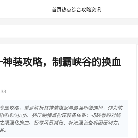
首页
热点
综合
攻略
资讯
一神装攻略，制霸峡谷的换血
33
专属攻略，重点解析其神装搭配与最强初装选择，作为峡
略围绕核心抗伤、强压制特点构建装备体系：初装兼顾对线
之眼强化换血、极寒风暴减伤、补法强装备巩固压制力，
谷。