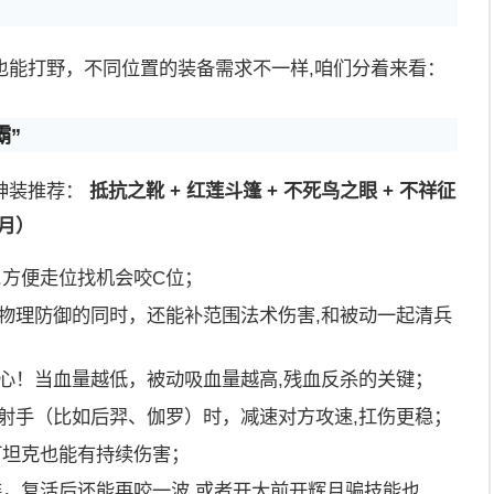
也能打野，不同位置的装备需求不一样,咱们分着来看：
霸”
神装推荐：
抵抗之靴 + 红莲斗篷 + 不死鸟之眼 + 不祥征
辉月）
,方便走位找机会咬C位；
物理防御的同时，还能补范围法术伤害,和被动一起清兵
心！当血量越低，被动吸血量越高,残血反杀的关键；
射手（比如后羿、伽罗）时，减速对方攻速,扛伤更稳；
打坦克也能有持续伤害；
装，复活后还能再咬一波,或者开大前开辉月骗技能也