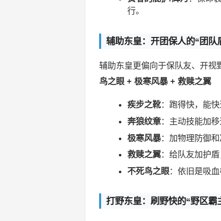
行。
辅助东皇：开团保人的“团队
辅助东皇更偏向于保队友、开视
鸟之眼 + 极寒风暴 + 救赎之翼
疾步之靴
：跑得快，能快
奔狼纹章
：主动技能加移
极寒风暴
：加物理防御和
救赎之翼
：给队友加护盾
不死鸟之眼
：依旧是吸血
打野东皇：刷野快的“野区霸