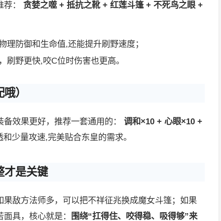
推荐：
贪婪之噬 + 抵抗之靴 + 红莲斗篷 + 不死鸟之眼 +
物理防御和生命值,还能提升刷野速度；
，刷野更快,咬C位时伤害也更高。
配哦）
装备效果更好，推荐一套通用的：
调和×10 + 心眼×10 +
和少量攻速,完美贴合东皇的需求。
整才是关键
如果敌方法师多，可以把不祥征兆换成魔女斗篷；如果
苦面具，核心就是：
围绕“扛得住、咬得稳、吸得够”来