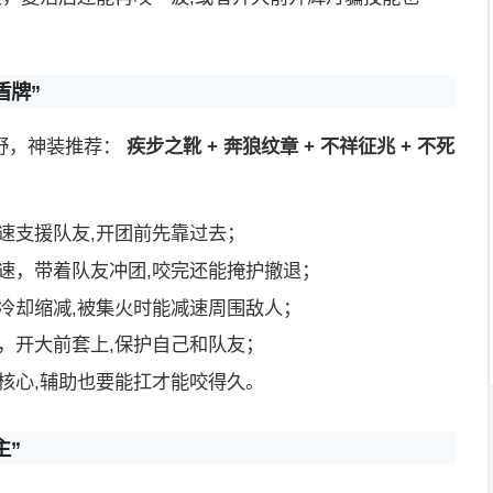
盾牌”
野，神装推荐：
疾步之靴 + 奔狼纹章 + 不祥征兆 + 不死
速支援队友,开团前先靠过去；
速，带着队友冲团,咬完还能掩护撤退；
冷却缩减,被集火时能减速周围敌人；
，开大前套上,保护自己和队友；
核心,辅助也要能扛才能咬得久。
主”