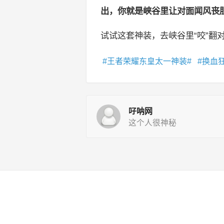
出，你就是峡谷里让对面闻风丧
试试这套神装，去峡谷里“咬”翻
王者荣耀东皇太一神装
换血
吇呐网
这个人很神秘