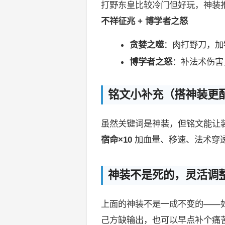
打野东皇比较冷门但好玩，神装
不祥征兆 + 博学者之怒
贪婪之噬
：肉打野刀，加
博学者之怒
：补法术伤害
铭文小补充（搭神装更
虽然关键词是神装，但铭文能让
宿命×10
加血量、移速、法术穿透
神装不是死的，灵活调
上面的神装不是一成不变的——
己方缺输出，也可以早点补个痛