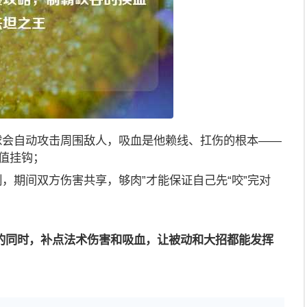
球会自动攻击周围敌人，吸血是他赖线、扛伤的根本——
值挂钩；
，期间双方伤害共享，够肉”才能保证自己先“咬”完对
的同时，补点法术伤害和吸血，让被动和大招都能发挥