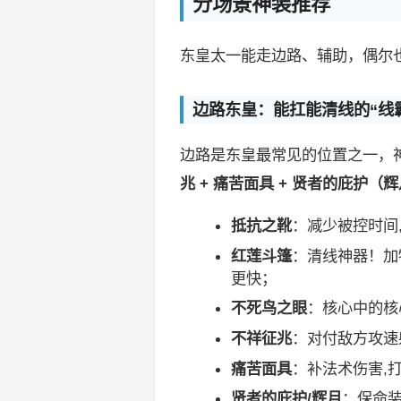
分场景神装推荐
东皇太一能走边路、辅助，偶尔
边路东皇：能扛能清线的“线
边路是东皇最常见的位置之一，
兆 + 痛苦面具 + 贤者的庇护（
抵抗之靴
：减少被控时间
红莲斗篷
：清线神器！加
更快；
不死鸟之眼
：核心中的核
不祥征兆
：对付敌方攻速
痛苦面具
：补法术伤害,
贤者的庇护/辉月
：保命