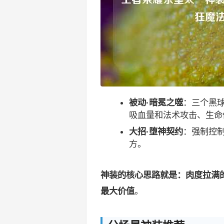
被动·暗冕之噬
：三个黑
吸血量和法术攻击、生命
大招·堕神契约
：强制控制
方。
神装的核心思路就是：肉度拉满
最大价值
。