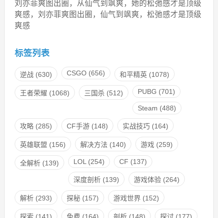
刘亦菲爽图出圈，从仙气到飒爽，她的松弛感才是顶级
爽感，刘亦菲爽图出圈，仙气到飒爽，松弛感才是顶级
爽感
标签列表
CSGO
(656)
逆战
(630)
和平精英
(1078)
PUBG
(701)
王者荣耀
(1068)
三国杀
(512)
Steam
(488)
攻略
(285)
CF手游
(148)
实战技巧
(164)
英雄联盟
(156)
解决方法
(140)
游戏
(259)
LOL
(254)
CF
(137)
全解析
(139)
深度剖析
(139)
游戏体验
(264)
解析
(293)
探秘
(157)
游戏世界
(152)
探索
(141)
免费
(164)
剖析
(148)
探讨
(177)