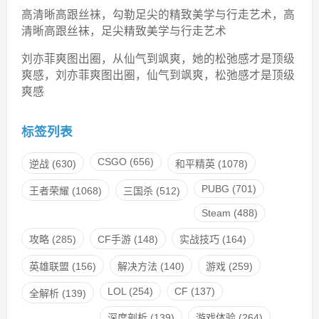
高清晰高跟丝袜，勾勒足尖的精致美学与行走艺术，高
清晰高跟丝袜，足尖精致美学与行走艺术
刘亦菲爽图出圈，从仙气到飒爽，她的松弛感才是顶级
爽感，刘亦菲爽图出圈，仙气到飒爽，松弛感才是顶级
爽感
标签列表
CSGO
(656)
逆战
(630)
和平精英
(1078)
PUBG
(701)
王者荣耀
(1068)
三国杀
(512)
Steam
(488)
攻略
(285)
CF手游
(148)
实战技巧
(164)
英雄联盟
(156)
解决方法
(140)
游戏
(259)
LOL
(254)
CF
(137)
全解析
(139)
深度剖析
(139)
游戏体验
(264)