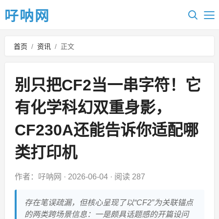
吇呐网
首页
/
资讯
/
正文
别只把CF2当一串字符！它
有化学科幻双重身影，
CF230A还能告诉你适配哪
类打印机
作者：吇呐网
·
2026-06-04
·
阅读 287
存在笔误疏漏，但核心呈现了以“CF2”为关联锚点
的两类跨场景信息：一是颇具话题感的开篇设问