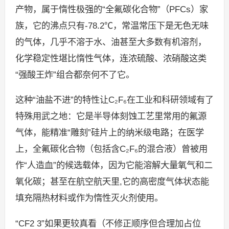
产物，属于惰性极强的“全氟碳化合物”（PFCs）家
族，它的沸点只有-78.2℃，常温常压下是无色无味
的气体，几乎不溶于水、油甚至大多数有机溶剂，
化学稳定性堪比惰性气体，连浓硫酸、浓硝酸这类
“强酸王炸”组合都奈何不了它。
这种“油盐不进”的特性让C₂F₆在工业和科研领域有了
特殊用武之地：它是半导体刻蚀工艺里常用的氟源
气体，能精准“雕刻”硅片上的纳米级电路；在医学
上，全氟碳化合物（包括含C₂F₆的混合液）曾被用
作“人造血”的候选载体，因为它能溶解大量氧气和二
氧化碳；甚至在航空航天里,它的高密度气体状态能
填充隔热材料或作为惰性灭火剂使用。
“CF2 3”如果更较真看（不修正顺序但合理加占位