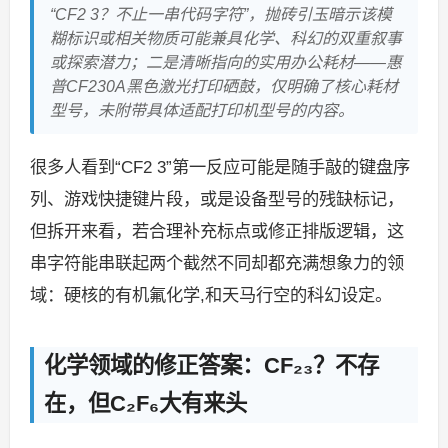
“CF2 3？不止一串代码字符”，抛砖引玉暗示该模
糊标识或相关物质可能兼具化学、科幻的双重叙事
或探索潜力；二是清晰指向的实用办公耗材——惠
普CF230A黑色激光打印硒鼓，仅明确了核心耗材
型号，未附带具体适配打印机型号的内容。
很多人看到“CF2 3”第一反应可能是随手敲的键盘序
列、游戏快捷键片段，或是设备型号的残缺标记，
但拆开来看，若合理补充标点或修正排版逻辑，这
串字符能串联起两个截然不同却都充满想象力的领
域：硬核的有机氟化学,和天马行空的科幻设定。
化学领域的修正答案：CF₂₃？不存
在，但C₂F₆大有来头