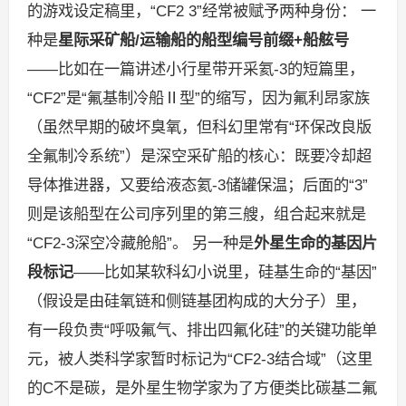
的游戏设定稿里，“CF2 3”经常被赋予两种身份： 一
种是
星际采矿船/运输船的船型编号前缀+船舷号
——比如在一篇讲述小行星带开采氦-3的短篇里，
“CF2”是“氟基制冷船Ⅱ型”的缩写，因为氟利昂家族
（虽然早期的破坏臭氧，但科幻里常有“环保改良版
全氟制冷系统”）是深空采矿船的核心：既要冷却超
导体推进器，又要给液态氦-3储罐保温；后面的“3”
则是该船型在公司序列里的第三艘，组合起来就是
“CF2-3深空冷藏舱船”。 另一种是
外星生命的基因片
段标记
——比如某软科幻小说里，硅基生命的“基因”
（假设是由硅氧链和侧链基团构成的大分子）里，
有一段负责“呼吸氟气、排出四氟化硅”的关键功能单
元，被人类科学家暂时标记为“CF2-3结合域”（这里
的C不是碳，是外星生物学家为了方便类比碳基二氟