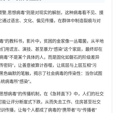
警,思想病毒”则是对现实的解剖，这种病毒看不见、摸
它通过语言、文化、偏见传播，在群体中制造裂痕与对
毒”的教科书，影片中，贫困的金家像一丛霉菌，从半地
他们用谎言、演技、甚至暴力“感染”这个家庭，最终却在
病毒”不是某个具体的人，而是固化如磐石的阶级差异
传密码”，让善意被算计吞噬，让底层与上层互相“污
用黑色幽默的笔触，揭示了社会病毒的传染性：当你试图
统病毒所“感染”。
思想病毒”的传播机制，在《急转直下》中，人们的社交
可能让评分断崖式下跌，从而失去工作、住房甚至社交
训传播，让每个人都成了病毒的“携带者”与“传播者”