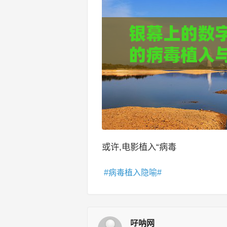
或许,电影植入“病毒
病毒植入隐喻
吇呐网