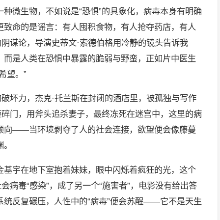
种微生物，不如说是“恐惧”的具象化，病毒本身有明确
更致命的是谣言：有人囤积食物，有人抢夺药店，有人
的阴谋论，导演史蒂文·索德伯格用冷静的镜头告诉我
，而是人类在恐惧中暴露的脆弱与野蛮，正如片中医生
希望。”
的破坏力，杰克·托兰斯在封闭的酒店里，被孤独与写作
砸碎门，用斧头追杀妻子，最终冻死在迷宫中，这里的病
倾向——当环境剥夺了人的社会连接，欲望便会像藤蔓
渊。
金基宇在地下室抱着妹妹，眼中闪烁着疯狂的光，这个
会病毒“感染”，成了另一个“施害者”，电影没有给出答
统反复碾压，人性中的“病毒”便会苏醒——它不是天生
。