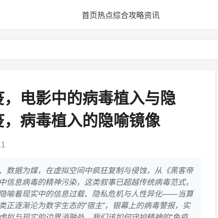
首页
热点
综合
攻略
资讯
疫，电影中的病毒植入与隐
疫，病毒植入的隐喻镜像
11
、数据为媒，在虚拟空间中疯狂复制与侵蚀，从《黑客帝
中信息病毒的精神污染，这类叙事已超越传统病毒范式，
隐喻着现实中的信息过载、隐私危机与人性异化——当算
类正逐渐沦为数字生态的“宿主”，银幕上的病毒警报，实
虚拟与现实的边界消融处，我们该如何守护精神的“免疫