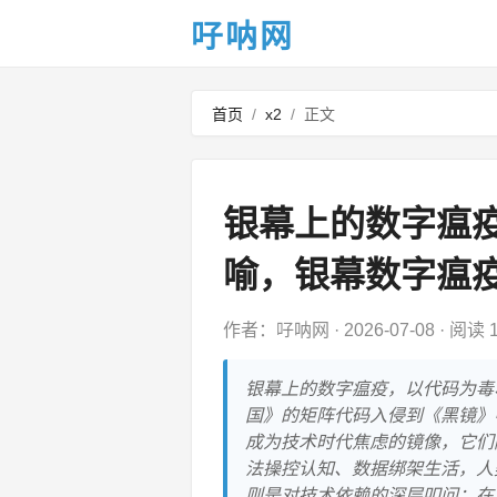
吇呐网
首页
/
x2
/
正文
银幕上的数字瘟
喻，银幕数字瘟
作者：吇呐网
·
2026-07-08
·
阅读 
银幕上的数字瘟疫，以代码为毒
国》的矩阵代码入侵到《黑镜》
成为技术时代焦虑的镜像，它们
法操控认知、数据绑架生活，人
则是对技术依赖的深层叩问：在