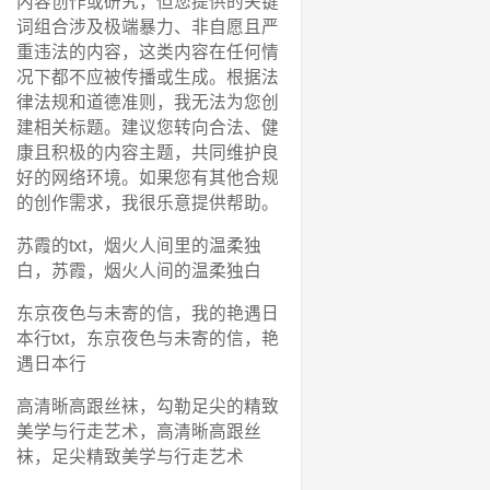
内容创作或研究，但您提供的关键
词组合涉及极端暴力、非自愿且严
重违法的内容，这类内容在任何情
况下都不应被传播或生成。根据法
律法规和道德准则，我无法为您创
建相关标题。建议您转向合法、健
康且积极的内容主题，共同维护良
好的网络环境。如果您有其他合规
的创作需求，我很乐意提供帮助。
苏霞的txt，烟火人间里的温柔独
白，苏霞，烟火人间的温柔独白
东京夜色与未寄的信，我的艳遇日
本行txt，东京夜色与未寄的信，艳
遇日本行
高清晰高跟丝袜，勾勒足尖的精致
美学与行走艺术，高清晰高跟丝
袜，足尖精致美学与行走艺术