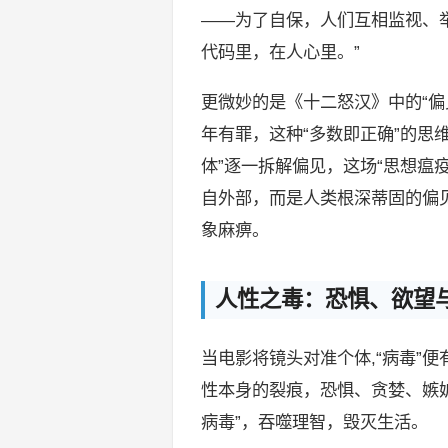
——为了自保，人们互相监视、
代码里，在人心里。”
更微妙的是《十二怒汉》中的“偏见病
年有罪，这种“多数即正确”的思维，
体”逐一拆解偏见，这场“思想瘟
自外部，而是人类根深蒂固的偏见
象麻痹。
人性之毒：恐惧、欲望与
当电影将镜头对准个体,“病毒”
性本身的裂痕，恐惧、贪婪、嫉
病毒”，吞噬理智，毁灭生活。