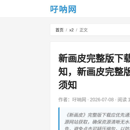
吇呐网
首页
/
x2
/
正文
新画皮完整版下
知，新画皮完整
须知
作者：吇呐网
·
2026-07-08
·
阅读 
《新画皮》完整版下载应优先通
源网站获取，确保资源清晰无水
告，避免点击可疑压缩包，以防