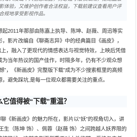
影体验，又维护创作者合法权益，下载前建议查看用户评
合规地享受影视作品。
起2011年那部由陈嘉上执导、陈坤、赵薇、周迅等实
影，影片改编自《聊斋志异》中的经典篇目《画皮》，
础上，融入了更现代的情感表达与视觉特效，上映后凭借
成为当年热议的国产佳作，时隔多年，仍有不少观众想
憾”，《新画皮》完整版下载”成为不少搜索框里的高频
源，避免踩坑,是每一位观众都需要关注的重点。
它值得被“下载”重温？
聊聊《新画皮》的魅力所在，影片以“妖”的视角切入，讲
王生（陈坤 饰）、佩蓉（赵薇 饰）之间跨越人妖界限的